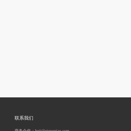
联系我们
商务合作：hejj@qiqueqiao.com