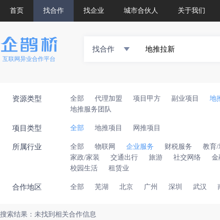
首页
找合作
找企业
城市合伙人
关于我们
找合作
互联网异业合作平台
资源类型
全部
代理加盟
项目甲方
副业项目
地
地推服务团队
项目类型
全部
地推项目
网推项目
所属行业
全部
物联网
企业服务
财税服务
教育
家政/家装
交通出行
旅游
社交网络
金
校园生活
租赁业
合作地区
全部
芜湖
北京
广州
深圳
武汉
搜索结果：未找到相关合作信息