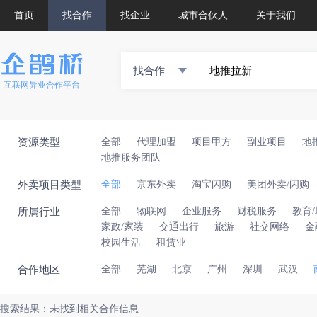
首页
找合作
找企业
城市合伙人
关于我们
找合作
互联网异业合作平台
资源类型
全部
代理加盟
项目甲方
副业项目
地
地推服务团队
外卖项目类型
全部
京东外卖
淘宝闪购
美团外卖/闪购
所属行业
全部
物联网
企业服务
财税服务
教育
家政/家装
交通出行
旅游
社交网络
金
校园生活
租赁业
合作地区
全部
芜湖
北京
广州
深圳
武汉
搜索结果：未找到相关合作信息