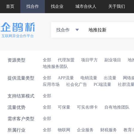
首页
找合作
找企业
城市合伙人
关于我们
找合作
互联网异业合作平台
资源类型
全部
代理加盟
项目甲方
副业项目
地
地推服务团队
提供流量类型
全部
APP流量
电销流量
出流量
网络
应用市场
社会化广告
PC端流量
社群流
支持结算模式
全部
流量优势
全部
可保量
可实名绑卡
自有地推团队
需求客户类型
全部
所属行业
全部
物联网
企业服务
财税服务
教育