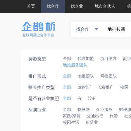
首页
找合作
找企业
城市合伙人
关
找合作
互联网异业合作平台
资源类型
全部
代理加盟
项目甲方
副
地推服务团队
推广形式
全部
地推团队
网推团队
擅长推广类型
全部
B端推广
C端推广
校园
是否有营业执照
全部
有
没有
所属行业
全部
物联网
企业服务
财税
家政/家装
交通出行
旅游
社
校园生活
租赁业