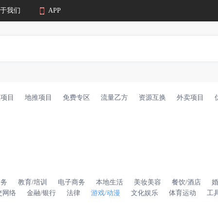
于我们
APP
业项目
地推项目
免费专区
流量乙方
资源互换
外卖项目
服务
教育/培训
电子商务
本地生活
美妆美容
餐饮/酒店
交网络
金融/银行
法律
游戏/动漫
文化娱乐
体育运动
工