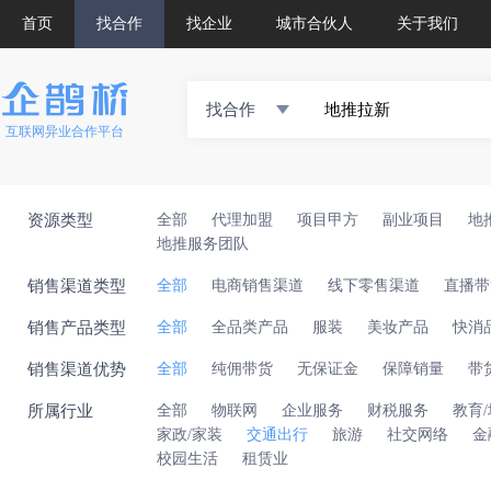
首页
找合作
找企业
城市合伙人
关于我们
找合作
互联网异业合作平台
资源类型
全部
代理加盟
项目甲方
副业项目
地
地推服务团队
销售渠道类型
全部
电商销售渠道
线下零售渠道
直播带
销售产品类型
全部
全品类产品
服装
美妆产品
快消
销售渠道优势
全部
纯佣带货
无保证金
保障销量
带
所属行业
全部
物联网
企业服务
财税服务
教育
家政/家装
交通出行
旅游
社交网络
金
校园生活
租赁业