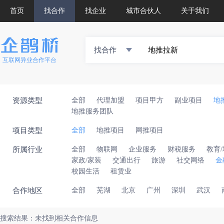
首页
找合作
找企业
城市合伙人
关于我们
找合作
互联网异业合作平台
资源类型
全部
代理加盟
项目甲方
副业项目
地
地推服务团队
项目类型
全部
地推项目
网推项目
所属行业
全部
物联网
企业服务
财税服务
教育
家政/家装
交通出行
旅游
社交网络
金
校园生活
租赁业
合作地区
全部
芜湖
北京
广州
深圳
武汉
搜索结果：未找到相关合作信息