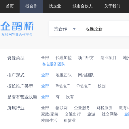
首页
找合作
找企业
城市合伙人
关于我们
找合作
互联网异业合作平台
资源类型
全部
代理加盟
项目甲方
副业项目
地
地推服务团队
推广形式
全部
地推团队
网推团队
擅长推广类型
全部
B端推广
C端推广
校园
是否有营业执照
全部
有
没有
所属行业
全部
物联网
企业服务
财税服务
教育
家政/家装
交通出行
旅游
社交网络
金
校园生活
租赁业