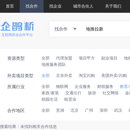
首页
找合作
找企业
城市合伙人
关于我们
找合作
互联网异业合作平台
资源类型
全部
代理加盟
项目甲方
副业项目
地
地推服务团队
外卖项目类型
全部
京东外卖
淘宝闪购
美团外卖/闪购
所属行业
全部
物联网
企业服务
财税服务
教育
家政/家装
交通出行
旅游
社交网络
金
校园生活
租赁业
合作地区
全部
芜湖
北京
广州
深圳
武汉
搜索结果：未找到相关合作信息