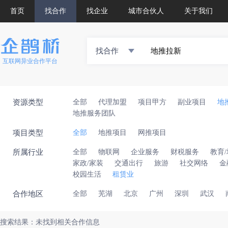
首页
找合作
找企业
城市合伙人
关于我们
找合作
互联网异业合作平台
资源类型
全部
代理加盟
项目甲方
副业项目
地
地推服务团队
项目类型
全部
地推项目
网推项目
所属行业
全部
物联网
企业服务
财税服务
教育
家政/家装
交通出行
旅游
社交网络
金
校园生活
租赁业
合作地区
全部
芜湖
北京
广州
深圳
武汉
搜索结果：未找到相关合作信息