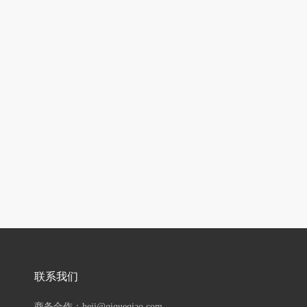
联系我们
商务合作：hejj@qiqueqiao.com