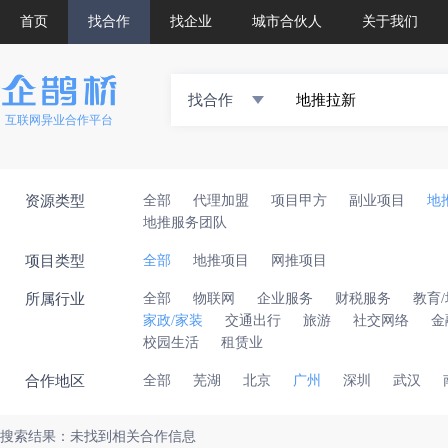
首页
找合作
找企业
城市合伙人
关于我们
找合作
互联网异业合作平台
资源类型
全部
代理加盟
项目甲方
副业项目
地
地推服务团队
项目类型
全部
地推项目
网推项目
所属行业
全部
物联网
企业服务
财税服务
教育
家政/家装
交通出行
旅游
社交网络
金
校园生活
租赁业
合作地区
全部
芜湖
北京
广州
深圳
武汉
搜索结果：未找到相关合作信息