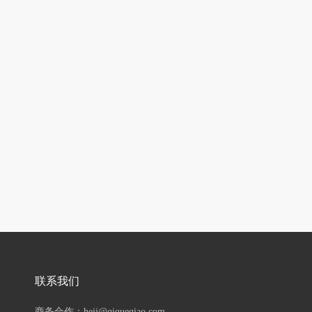
联系我们
商务合作：hejj@qiqueqiao.com