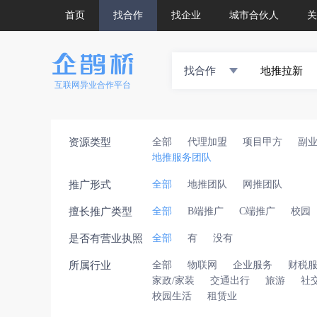
首页
找合作
找企业
城市合伙人
关
找合作
互联网异业合作平台
资源类型
全部
代理加盟
项目甲方
副
地推服务团队
推广形式
全部
地推团队
网推团队
擅长推广类型
全部
B端推广
C端推广
校园
是否有营业执照
全部
有
没有
所属行业
全部
物联网
企业服务
财税
家政/家装
交通出行
旅游
社
校园生活
租赁业