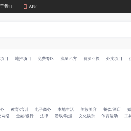
于我们
APP
业项目
地推项目
免费专区
流量乙方
资源互换
外卖项目
服务
教育/培训
电子商务
本地生活
美妆美容
餐饮/酒店
交网络
金融/银行
法律
游戏/动漫
文化娱乐
体育运动
工