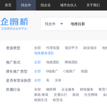
首页
找合作
找企业
城市合伙人
关于我们
找合作
互联网异业合作平台
资源类型
全部
代理加盟
项目甲方
副业项目
地
地推服务团队
推广形式
全部
地推团队
网推团队
擅长推广类型
全部
B端推广
C端推广
校园
是否有营业执照
全部
有
没有
所属行业
全部
物联网
企业服务
财税服务
教育
家政/家装
交通出行
旅游
社交网络
金
校园生活
租赁业