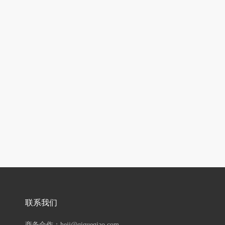
联系我们
商务合作：hejj@qiqueqiao.com