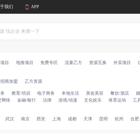
于我们
APP
业项目
地推项目
免费专区
流量乙方
资源互换
外卖项目
招商加盟
乙方资源
服务
教育/培训
电子商务
本地生活
美妆美容
餐饮/酒店
交网络
金融/银行
法律
游戏/动漫
文化娱乐
体育运动
工
武汉
南京
西安
上海
成都
天津
昆明
杭州
合肥