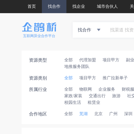
首页
找合作
找企业
城市合伙人
关
找合作
互联网异业合作平台
资源类型
全部
代理加盟
项目甲方
副
地推服务团队
资源类别
全部
项目甲方
推广拉新单子
所属行业
全部
物联网
企业服务
财税
家政/家装
交通出行
旅游
社
校园生活
租赁业
合作地区
全部
芜湖
北京
广州
深圳