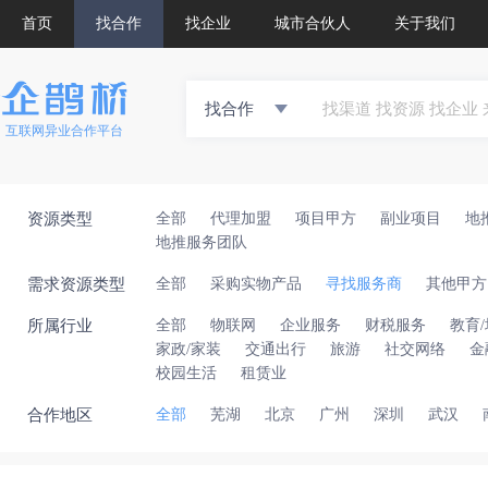
首页
找合作
找企业
城市合伙人
关于我们
找合作
互联网异业合作平台
资源类型
全部
代理加盟
项目甲方
副业项目
地
地推服务团队
需求资源类型
全部
采购实物产品
寻找服务商
其他甲方
所属行业
全部
物联网
企业服务
财税服务
教育
家政/家装
交通出行
旅游
社交网络
金
校园生活
租赁业
合作地区
全部
芜湖
北京
广州
深圳
武汉