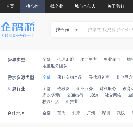
首页
找合作
找企业
城市合伙人
关于我们
找合作
互联网异业合作平台
资源类型
全部
代理加盟
项目甲方
副业项目
地
地推服务团队
需求资源类型
全部
采购实物产品
寻找服务商
其他甲方
所属行业
全部
物联网
企业服务
财税服务
教育
家政/家装
交通出行
旅游
社交网络
金
校园生活
租赁业
合作地区
全部
芜湖
北京
广州
深圳
武汉