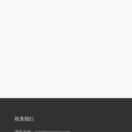
联系我们
商务合作：hejj@qiqueqiao.com