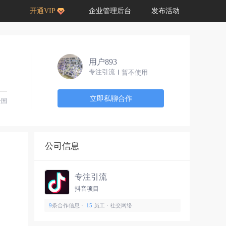
开通VIP
企业管理后台
发布活动
用户893
专注引流
暂不使用
立即私聊合作
全国
公司信息
专注引流
抖音项目
9
条合作信息 ·
15
员工 · 社交网络