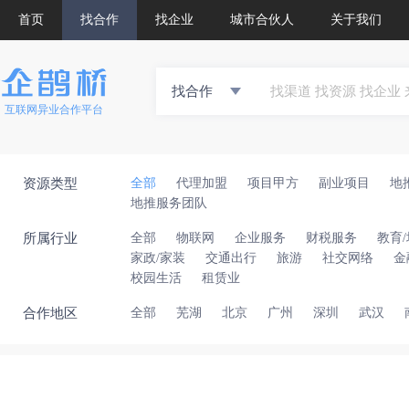
首页
找合作
找企业
城市合伙人
关于我们
找合作
互联网异业合作平台
资源类型
全部
代理加盟
项目甲方
副业项目
地
地推服务团队
所属行业
全部
物联网
企业服务
财税服务
教育
家政/家装
交通出行
旅游
社交网络
金
校园生活
租赁业
合作地区
全部
芜湖
北京
广州
深圳
武汉