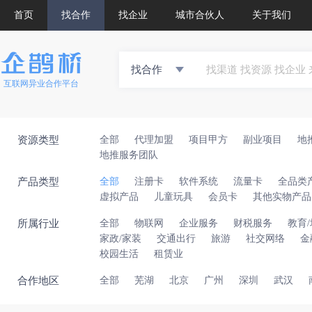
首页
找合作
找企业
城市合伙人
关于我们
找合作
互联网异业合作平台
资源类型
全部
代理加盟
项目甲方
副业项目
地
地推服务团队
产品类型
全部
注册卡
软件系统
流量卡
全品类
虚拟产品
儿童玩具
会员卡
其他实物产品
所属行业
全部
物联网
企业服务
财税服务
教育
家政/家装
交通出行
旅游
社交网络
金
校园生活
租赁业
合作地区
全部
芜湖
北京
广州
深圳
武汉