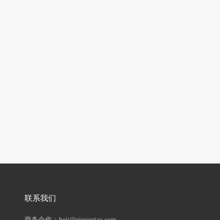
联系我们
商务合作：hejj@qiqueqiao.com