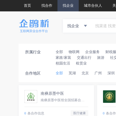
首页
找合作
找企业
城市合伙人
关
找企业
互联网异业合作平台
所属行业
全部
物联网
企业服务
财税
家政/家装
交通出行
旅游
社
校园生活
租赁业
合作地区
全部
芜湖
北京
广州
深圳
南彝原墨中医
南彝原墨中医馆全国招募合伙人
0
条合作信息
0
条合作
医疗健康