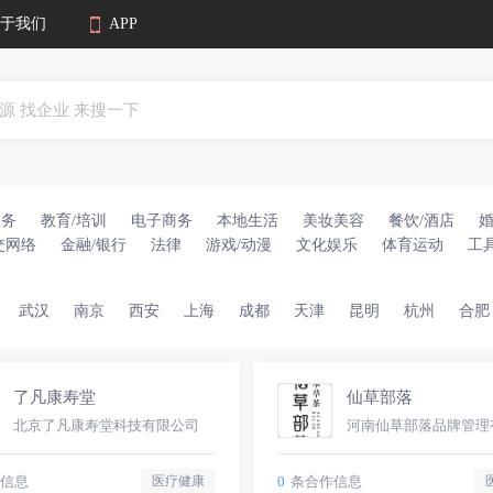
于我们
APP
服务
教育/培训
电子商务
本地生活
美妆美容
餐饮/酒店
交网络
金融/银行
法律
游戏/动漫
文化娱乐
体育运动
工
武汉
南京
西安
上海
成都
天津
昆明
杭州
合肥
了凡康寿堂
仙草部落
北京了凡康寿堂科技有限公司
信息
0
条合作信息
医疗健康