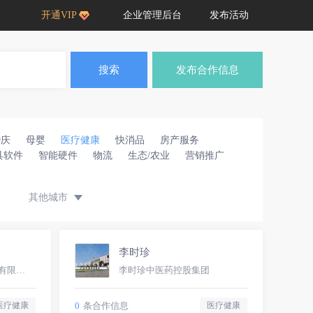
开通VIP
企业管理后台
发布活动
搜索
发布合作信息
婚庆
母婴
医疗健康
快消品
房产服务
具软件
智能硬件
物流
生态/农业
营销推广
其他城市
李时珍
河南仙草部落品牌管理有限公司
李时珍中医药控股集团
0
条合作信息
医疗健康
医疗健康