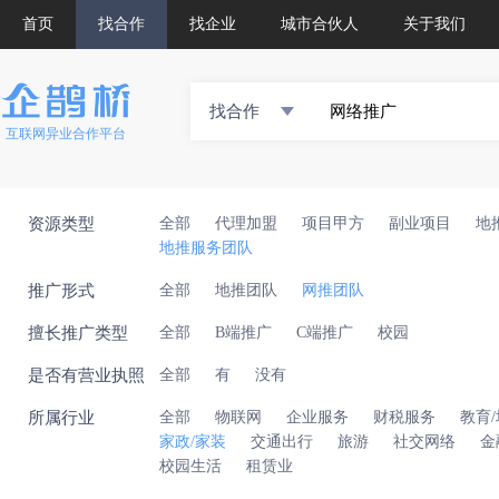
首页
找合作
找企业
城市合伙人
关于我们
找合作
互联网异业合作平台
资源类型
全部
代理加盟
项目甲方
副业项目
地
地推服务团队
推广形式
全部
地推团队
网推团队
擅长推广类型
全部
B端推广
C端推广
校园
是否有营业执照
全部
有
没有
所属行业
全部
物联网
企业服务
财税服务
教育
家政/家装
交通出行
旅游
社交网络
金
校园生活
租赁业